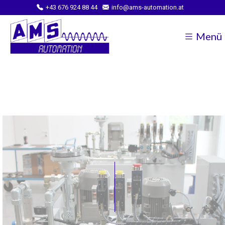
+43 676 924 88 44
info@ams-automation.at
Menü